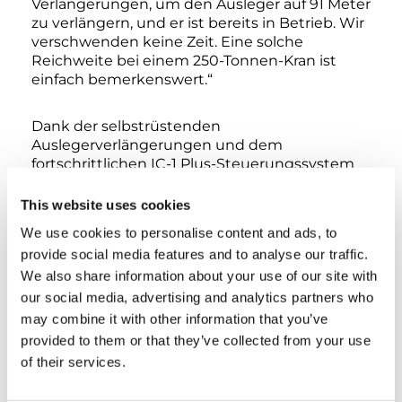
Verlängerungen, um den Ausleger auf 91 Meter
zu verlängern, und er ist bereits in Betrieb. Wir
verschwenden keine Zeit. Eine solche
Reichweite bei einem 250-Tonnen-Kran ist
einfach bemerkenswert.“
Dank der selbstrüstenden
Auslegerverlängerungen und dem
fortschrittlichen IC-1 Plus-Steuerungssystem
bietet der AC 5.250L-2 unter allen
Bedingungen eine hervorragende
This website uses cookies
Hubleistung. Optionale Funktionen wie das
We use cookies to personalise content and ads, to
Surround-View-Kamerasystem machen die
provide social media features and to analyse our traffic.
Einrichtung auf der Baustelle schneller und
We also share information about your use of our site with
sicherer denn je.
our social media, advertising and analytics partners who
may combine it with other information that you’ve
Für die Straße gebaut, bereit für die Zukunft
provided to them or that they’ve collected from your use
Über seine Leistung auf der Baustelle hinaus
bietet der AC 5.250L-2 eine beeindruckende
of their services.
Vielseitigkeit im Straßenverkehr.
Konfigurationen, die sowohl die