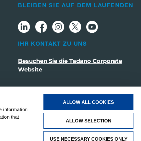
BLEIBEN SIE AUF DEM LAUFENDEN
IHR KONTAKT ZU UNS
Besuchen Sie die Tadano Corporate
Website
ALLOW ALL COOKIES
e information
tion that
ALLOW SELECTION
USE NECESSARY COOKIES ONLY