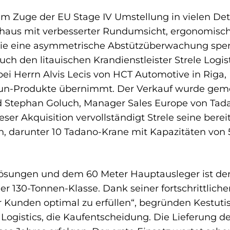
im Zuge der EU Stage IV Umstellung in vielen Det
aus mit verbesserter Rundumsicht, ergonomische 
wie eine asymmetrische Abstützüberwachung spe
uch den litauischen Krandienstleister Strele Logis
 Herrn Alvis Lecis von HCT Automotive in Riga, Le
aun-Produkte übernimmt. Der Verkauf wurde gem
d Stephan Goluch, Manager Sales Europe von Tad
ieser Akquisition vervollständigt Strele seine bere
n, darunter 10 Tadano-Krane mit Kapazitäten von 
Lösungen und dem 60 Meter Hauptausleger ist der A
der 130-Tonnen-Klasse. Dank seiner fortschrittliche
 Kunden optimal zu erfüllen“, begründen Kestuti
e Logistics, die Kaufentscheidung. Die Lieferung d