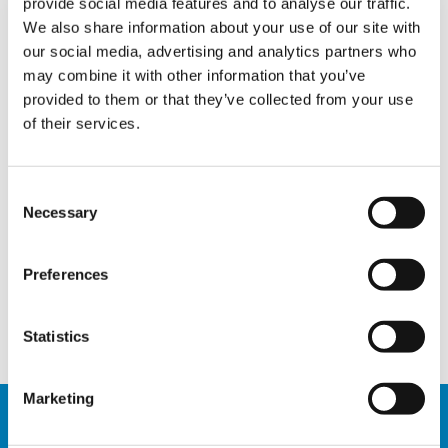
zusammen mit dem Tadano ATF 130G-5 des
provide social media features and to analyse our traffic.
Unternehmens eine Filteranlage setzen.
We also share information about your use of our site with
our social media, advertising and analytics partners who
may combine it with other information that you’ve
provided to them or that they’ve collected from your use
TAGS
of their services.
HANDOVER
Consent
Necessary
Selection
TEILEN
Preferences
Facebook
Twitter
LinkedIn
Statistics
Marketing
VERWANDTE NEWS