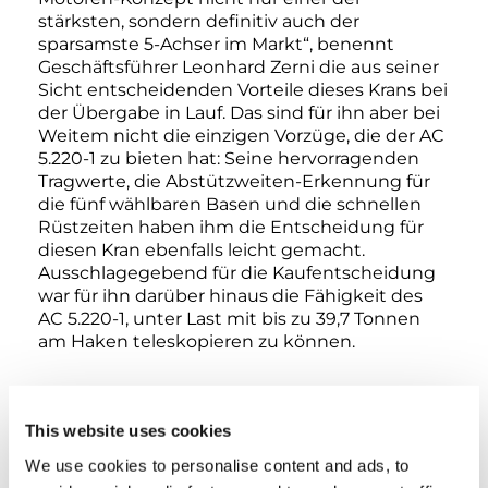
stärksten, sondern definitiv auch der
sparsamste 5-Achser im Markt“, benennt
Geschäftsführer Leonhard Zerni die aus seiner
Sicht entscheidenden Vorteile dieses Krans bei
der Übergabe in Lauf. Das sind für ihn aber bei
Weitem nicht die einzigen Vorzüge, die der AC
5.220-1 zu bieten hat: Seine hervorragenden
Tragwerte, die Abstützweiten-Erkennung für
die fünf wählbaren Basen und die schnellen
Rüstzeiten haben ihm die Entscheidung für
diesen Kran ebenfalls leicht gemacht.
Ausschlagegebend für die Kaufentscheidung
war für ihn darüber hinaus die Fähigkeit des
AC 5.220-1, unter Last mit bis zu 39,7 Tonnen
am Haken teleskopieren zu können.
Schweri hat den AC 5.220-1 mit voller
Ballastierung von 71 Tonnen bestellt und auch
This website uses cookies
schon den ersten Einsatz für ihn geplant: Im
We use cookies to personalise content and ads, to
Neubau eines Industriewerks wird er