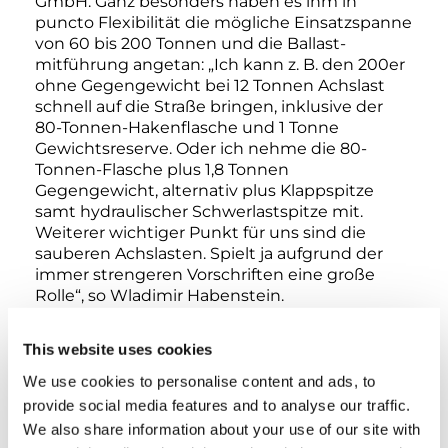
GmbH. Ganz besonders haben es ihm in
puncto Flexibilität die mögliche Einsatzspanne
von 60 bis 200 Tonnen und die Ballast-
mitführung angetan: „Ich kann z. B. den 200er
ohne Gegengewicht bei 12 Tonnen Achslast
schnell auf die Straße bringen, inklusive der
80-Tonnen-Hakenflasche und 1 Tonne
Gewichtsreserve. Oder ich nehme die 80-
Tonnen-Flasche plus 1,8 Tonnen
Gegengewicht, alternativ plus Klappspitze
samt hydraulischer Schwerlastspitze mit.
Weiterer wichtiger Punkt für uns sind die
sauberen Achslasten. Spielt ja aufgrund der
immer strengeren Vorschriften eine große
Rolle“, so Wladimir Habenstein.
Kostensparende Stückelung der
This website uses cookies
Gegengewichte
We use cookies to personalise content and ads, to
provide social media features and to analyse our traffic.
Darüber hinaus bietet der ATF-200-5.1 eine
We also share information about your use of our site with
deutliche Transportoptimierung dank seiner