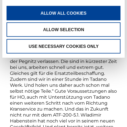
Tadano war für Wladimir Habenstein schon
ALLOW ALL COOKIES
immer mehr als zuverlässige Krane aus
deutsch-japanischer Wertarbeit. Von Anfang
an hat der Geschäftsführer gute Erfahrungen
ALLOW SELECTION
mit dem Tadano Service gemacht − und
macht sie bis heute: „Für die möglichst
konstante Verfügbarkeit unserer Krane ist
USE NECESSARY COOKIES ONLY
natürlich ein guter Service wichtig. Da können
wir uns auf die volle Unterstützung aus Lauf an
der Pegnitz verlassen. Die sind in kürzester Zeit
bei uns, arbeiten schnell und extrem gut.
Gleiches gilt für die Ersatzteilbeschaffung.
Zudem sind wir in einer Stunde im Tadano
Werk. Und holen uns daher auch schon mal
selbst nötige Teile.“ Gute Voraussetzungen also
für HO, auch mit Unterstützung von Tadano
einen weiteren Schritt nach vorn Richtung
Kranservice zu machen. Und das in Zukunft
nicht nur mit dem ATF-200-5.1. Wladimir
Habenstein hat noch viel vor in seinem neuen
Geschäftsfeld. Und plant bereits jetzt, weitere