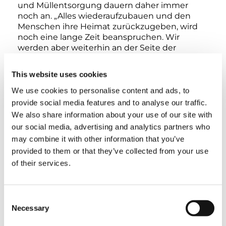
und Müllentsorgung dauern daher immer
noch an. „Alles wiederaufzubauen und den
Menschen ihre Heimat zurückzugeben, wird
noch eine lange Zeit beanspruchen. Wir
werden aber weiterhin an der Seite der
Betroffenen bleiben und Hilfe leisten, solange
es nötig ist“ betont Manuela Roßbach,
This website uses cookies
Vorständin von „Aktion Deutschland Hilft“. „In
Anbetracht der Situation vor Ort war es uns
We use cookies to personalise content and ads, to
daher besonders wichtig, unsere Spende noch
provide social media features and to analyse our traffic.
in diesem Jahr zu überreichen“, erklärt Jens
We also share information about your use of our site with
Ennen, Präsident & CEO – Tadano Faun GmbH
our social media, advertising and analytics partners who
& Tadano Demag GmbH.
may combine it with other information that you’ve
provided to them or that they’ve collected from your use
Die kommt zu Beginn der harten
of their services.
Wintermonate gerade zur rechten Zeit und
wird auch dringend benötigt, wie Roßbach
betont: „Diese großzügige Spende hilft uns,
Consent
die nach wie vor große Not an Ahr und Erft zu
Necessary
Selection
lindern. Dafür sind wir und vor allem natürlich
die betroffenen Menschen vor Ort der Tadano