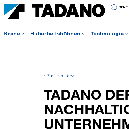
BENE
Krane
Hubarbeitsbühnen
Technologie
Zurück zu News
TADANO DEF
NACHHALTIG
UNTERNEHM