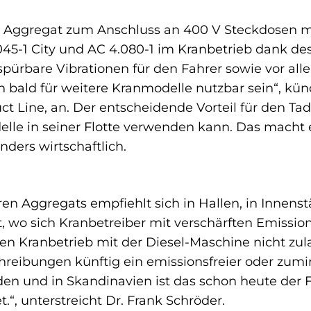
 Aggregat zum Anschluss an 400 V Steckdosen mit
045-1 City und AC 4.080-1 im Kranbetrieb dank des
 spürbare Vibrationen für den Fahrer sowie vor a
bald für weitere Kranmodelle nutzbar sein“, künd
uct Line, an. Der entscheidende Vorteil für den Ta
lle in seiner Flotte verwenden kann. Das macht ei
ders wirtschaftlich.
aren Aggregats empfiehlt sich in Hallen, in Innens
t, wo sich Kranbetreiber mit verschärften Emissi
den Kranbetrieb mit der Diesel-Maschine nicht zu
reibungen künftig ein emissionsfreier oder zumin
den und in Skandinavien ist das schon heute der 
.“, unterstreicht Dr. Frank Schröder.