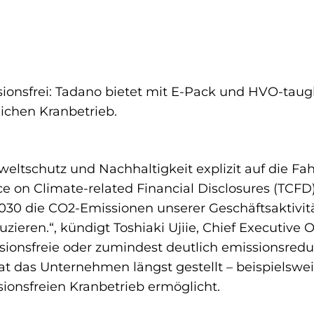
sionsfrei: Tadano bietet mit E-Pack und HVO-tau
ichen Kranbetrieb.
ltschutz und Nachhaltigkeit explizit auf die Fa
 on Climate-related Financial Disclosures (TCFD
r 2030 die CO2-Emissionen unserer Geschäftsaktivi
eren.“, kündigt Toshiaki Ujiie, Chief Executive Of
ssionsfreie oder zumindest deutlich emissionsredu
at das Unternehmen längst gestellt – beispielsw
sionsfreien Kranbetrieb ermöglicht.