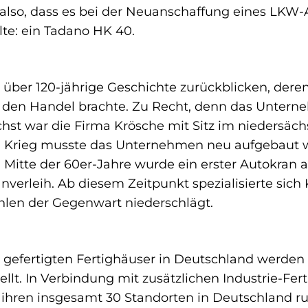
also, dass es bei der Neuanschaffung eines LK
lte: ein Tadano HK 40.
 über 120-jährige Geschichte zurückblicken, der
in den Handel brachte. Zu Recht, denn das Unter
hst war die Firma Krösche mit Sitz im niedersäc
 Krieg musste das Unternehmen neu aufgebaut we
Mitte der 60er-Jahre wurde ein erster Autokran an
anverleih. Ab diesem Zeitpunkt spezialisierte sich
hlen der Gegenwart niederschlägt.
iell gefertigten Fertighäuser in Deutschland wer
lt. In Verbindung mit zusätzlichen Industrie-Fer
hren insgesamt 30 Standorten in Deutschland run