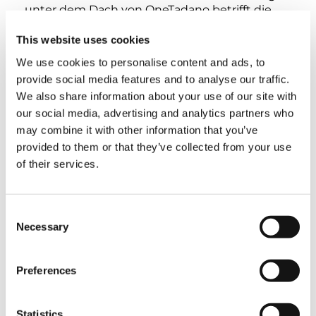
unter dem Dach von OneTadano betrifft die
Herstellung unserer AC Krane: Künftig werden
wir deren Unterwagen in Lauf und die
This website uses cookies
Oberwagen samt Ausleger in Zweibrücken
We use cookies to personalise content and ads, to
fertigen. Durch die Verteilung der
provide social media features and to analyse our traffic.
Hauptkomponenten auf diese beiden
We also share information about your use of our site with
Kompetenzzentren können wir
Doppelstrukturen in Fertigung, Prüffeld und
our social media, advertising and analytics partners who
Auslieferung reduzieren. Diesen Prozess
may combine it with other information that you’ve
bezeichnen wir als OneProduction, der
provided to them or that they’ve collected from your use
letztendlich zu einer Reduzierung der
of their services.
Durchlaufzeiten und damit zu kürzeren
Lieferzeiten führt.
Consent
”Wir haben eine beispiellose Innovations-
Necessary
Selection
Offensive gestartet.”
Preferences
Frage: Womit wir dann beim nächsten
Schwerpunkt, den Produkten, angekommen
wären.
Statistics