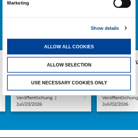
NEWS
Marketing
ALLE NEWS
Show details
ALLOW ALL COOKIES
AC 7.450-1 in Brügge
AC 5.250L-2 f
ALLOW SELECTION
USE NECESSARY COOKIES ONLY
Veröffentlichung
Veröffentlichun
Juli/23/2026
Juli/02/2026