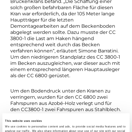
Brückenkrans befand. „Die Schaffung einer
solch großen befahrbaren Fläche für diesen
Kran war erforderlich, da der 105 Meter lange
Hauptträger für die letzten
Demontagearbeiten auf dem Beckenboden
abgelegt werden sollte. Dazu musste der CC
3800-1 die Last am Haken hängend
entsprechend weit durch das Becken
verfahren können“, erläutert Simone Barratini.
Um den niedrigeren Standplatz des CC 3800-1
im Becken auszugleichen, war dieser auch mit
einem entsprechend längeren Hauptausleger
als der CC 6800 gerüstet.
Um den Bodendruck unter den Kranen zu
verringern, wurden für den CC 6800 zwei
Fahrspuren aus Azobé-Holz verlegt und für
den CC3800-1 zwei Fahrspuren aus Stahlblech.
This website uses cookies
Speziell entwickelte Anschlagmittel
We use cookies to personalise content and ads, to provide social media features and to
analyse our traffic. We also share information about your use of our site with our social