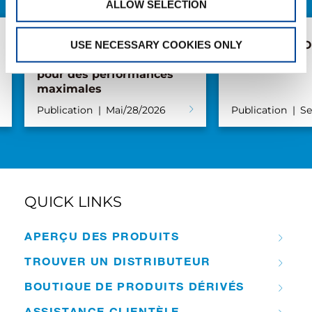
ALLOW SELECTION
Grues Pick & Carry RX :
La nouvelle O
USE NECESSARY COOKIES ONLY
empattement extensible
pour des performances
maximales
Publication
Mai/28/2026
Publication
Se
QUICK LINKS
APERÇU DES PRODUITS
TROUVER UN DISTRIBUTEUR
BOUTIQUE DE PRODUITS DÉRIVÉS
ASSISTANCE CLIENTÈLE