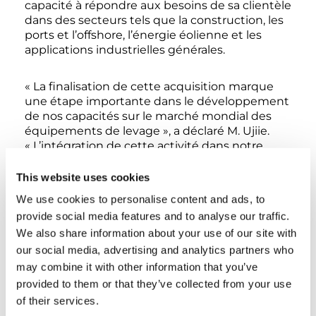
capacité à répondre aux besoins de sa clientèle
dans des secteurs tels que la construction, les
ports et l’offshore, l’énergie éolienne et les
applications industrielles générales.
« La finalisation de cette acquisition marque
une étape importante dans le développement
de nos capacités sur le marché mondial des
équipements de levage », a déclaré M. Ujiie.
« L’intégration de cette activité dans notre
groupe nous permet d’être mieux armés pour
répondre aux besoins en constante évolution
This website uses cookies
de nos clients et de générer de la valeur à long
We use cookies to personalise content and ads, to
terme. »
provide social media features and to analyse our traffic.
We also share information about your use of our site with
Cette acquisition souligne l’engagement de
our social media, advertising and analytics partners who
Tadano en faveur de l’innovation, de la
may combine it with other information that you’ve
diversification et d’un leadership mondial dans
provided to them or that they’ve collected from your use
le domaine des solutions de levage.
of their services.