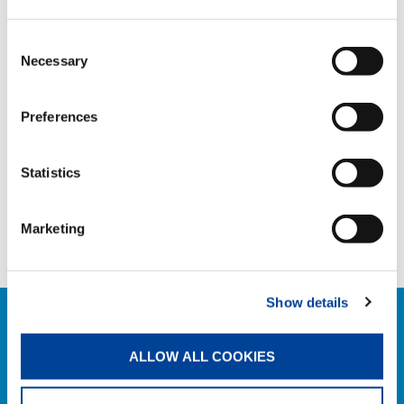
TAGS
Consent
Necessary
Selection
COMPANY NEWS
Preferences
PARTAGER
Statistics
Marketing
Facebook
Twitter
LinkedIn
Show details
ACTUALITÉS LIÉES
ALLOW ALL COOKIES
EXPLORER TOUTES LES NEWS