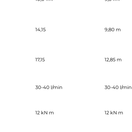
14,15
9,80 m
17,15
12,85 m
30-40 l/min
30-40 l/min
12 kN m
12 kN m