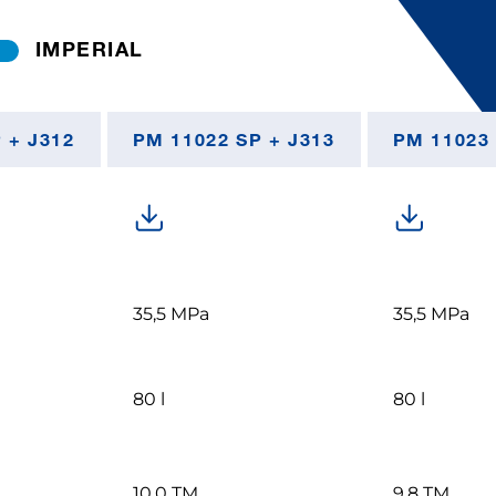
IMPERIAL
 + J312
PM 11022 SP + J313
PM 11023
35,5 MPa
35,5 MPa
80 l
80 l
10,0 TM
9,8 TM