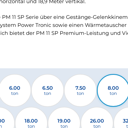
horizontal und 18,9 Meter vertikal.
die PM 11 SP Serie über eine Gestänge-Gelenkkinema
stem Power Tronic sowie einen Wärmetauscher fü
ich bietet der PM 11 SP Premium-Leistung und Viel
6.00
6.50
7.50
8.00
ton
ton
ton
ton
00
18.00
19.00
26.00
3
n
ton
ton
ton