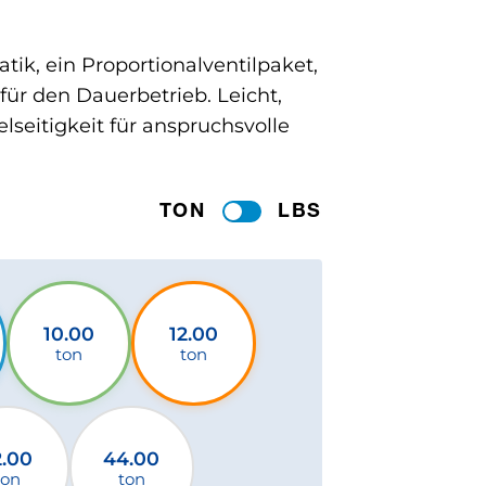
tik, ein Proportionalventilpaket,
r den Dauerbetrieb. Leicht,
seitigkeit für anspruchsvolle
TON
LBS
10.00
12.00
ton
ton
2.00
44.00
ton
ton