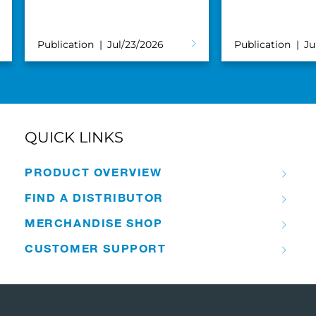
Publication
Jul/23/2026
Publication
Ju
QUICK LINKS
PRODUCT OVERVIEW
FIND A DISTRIBUTOR
MERCHANDISE SHOP
CUSTOMER SUPPORT