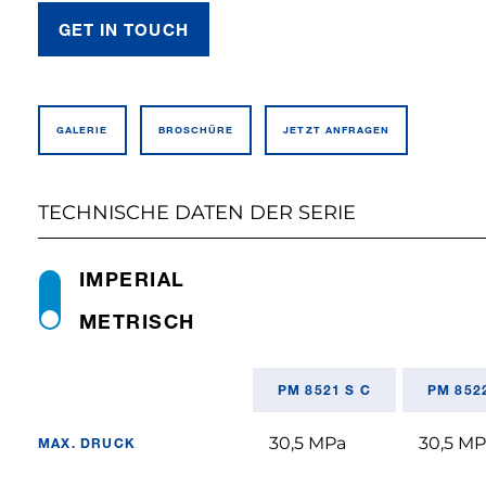
GET IN TOUCH
GALERIE
BROSCHÜRE
JETZT ANFRAGEN
TECHNISCHE DATEN DER SERIE
IMPERIAL
METRISCH
PM 8521 S C
PM 852
30,5 MPa
30,5 M
MAX. DRUCK