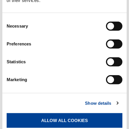
of their services.
Zahnstange
Consent
Standard
Necessary
Selection
Preferences
Einfachpleuel
Standard
Statistics
Halterungen für Hydraulikschläuche
Marketing
Optional
Show details
Hydraulische klappbare Abstützungen
Optional
ALLOW ALL COOKIES