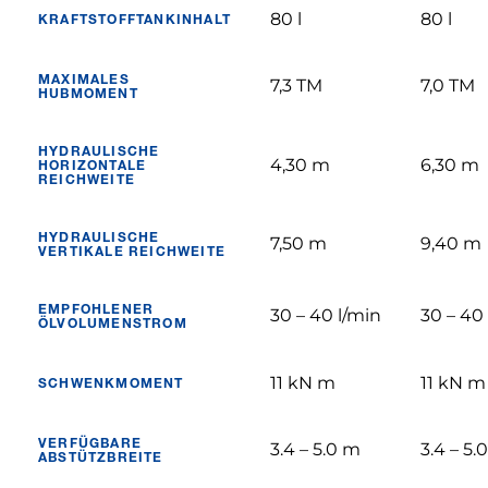
80 l
80 l
KRAFTSTOFFTANKINHALT
MAXIMALES
7,3 TM
7,0 TM
HUBMOMENT
HYDRAULISCHE
4,30 m
6,30 m
HORIZONTALE
REICHWEITE
HYDRAULISCHE
7,50 m
9,40 m
VERTIKALE REICHWEITE
EMPFOHLENER
30 – 40 l/min
30 – 40
ÖLVOLUMENSTROM
11 kN m
11 kN m
SCHWENKMOMENT
VERFÜGBARE
3.4 – 5.0 m
3.4 – 5.
ABSTÜTZBREITE