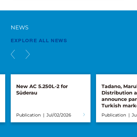
NEWS
EXPLORE ALL NEWS
New AC 5.250L-2 for
Tadano, Maru
Süderau
Distribution 
announce par
Turkish mark
Publication
Jul/02/2026
Publication
Ju