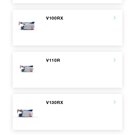
V100RX
V110R
V130RX