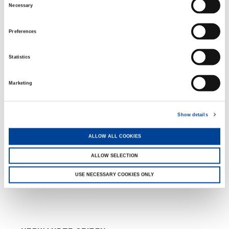
Schwarze Räder
Necessary
Selection
Optional
Preferences
Statistics
Bausatz Scheinwerfer
Optional
Marketing
Show details
Remote Control
ALLOW ALL COOKIES
Battery Charger
Tool compartment
ALLOW SELECTION
ATEX transformation
Valla Connect System
USE NECESSARY COOKIES ONLY
Customized Color