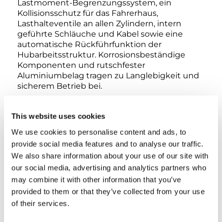
Lastmoment-Begrenzungssystem, ein
Kollisionsschutz für das Fahrerhaus,
Lasthalteventile an allen Zylindern, intern
geführte Schläuche und Kabel sowie eine
automatische Rückführfunktion der
Hubarbeitsstruktur. Korrosionsbeständige
Komponenten und rutschfester
Aluminiumbelag tragen zu Langlebigkeit und
sicherem Betrieb bei.
Zur Serienausstattung zählen
This website uses cookies
elektrohydraulische Steuerungen für den
Bühnenaufbau, hydraulische
We use cookies to personalise content and ads, to
Abstützsteuerungen (elektrohydraulische
provide social media features and to analyse our traffic.
Steuerungen optional erhältlich) sowie
We also share information about your use of our site with
Notfallsysteme für einen sicheren Betrieb.
our social media, advertising and analytics partners who
Optional erhältlich sind die automatische
may combine it with other information that you’ve
Abstützung vom Korb oder vom Boden aus
provided to them or that they’ve collected from your use
sowie zusätzliche Sicherheits- und
Komfortzubehörteile.
of their services.