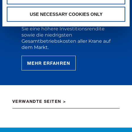
Kranbranche. Erstklassige
Ingenieurskunst, Technik und
USE NECESSARY COOKIES ONLY
Komponenten, ergänzt um
einzigartigen Service, bedeuten für
Sie eine höhere Investitionsrendite
sowie die niedrigsten
Gesamtbetriebskosten aller Krane auf
dem Markt.
MEHR ERFAHREN
VERWANDTE SEITEN