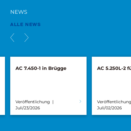
NEWS
ALLE NEWS
450-1 in Brügge
AC 5.250L-2 für Süderau
entlichung
Veröffentlichung
/2026
Juli/02/2026