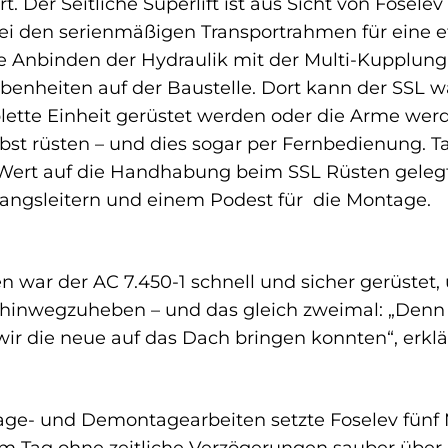
t. Der Seitliche Superlift ist aus Sicht von Fosele
 bei den serienmäßigen Transportrahmen für eine 
e Anbinden der Hydraulik mit der Multi-Kupplung 
benheiten auf der Baustelle. Dort kann der SSL 
lette Einheit gerüstet werden oder die Arme werd
bst rüsten – und dies sogar per Fernbedienung. T
 Wert auf die Handhabung beim SSL Rüsten gelegt
angsleitern und einem Podest für die Montage.
n war der AC 7.450-1 schnell und sicher gerüstet,
 hinwegzuheben – und das gleich zweimal: „Denn 
r die neue auf das Dach bringen konnten“, erklä
age- und Demontagearbeiten setzte Foselev fünf Mi