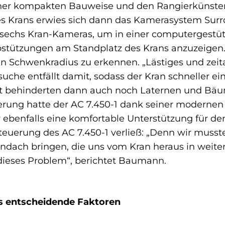
einer kompakten Bauweise und den Rangierkünste
es Krans erwies sich dann das Kamerasystem Surro
 sechs Kran-Kameras, um in einer computergestü
stützungen am Standplatz des Krans anzuzeigen.
n Schwenkradius zu erkennen. „Lästiges und ze
che entfällt damit, sodass der Kran schneller eins
st behinderten dann auch noch Laternen und B
derung hatte der AC 7.450-1 dank seiner modernen
ebenfalls eine komfortable Unterstützung für den
euerung des AC 7.450-1 verließ: „Denn wir musst
dach bringen, die uns vom Kran heraus in weiten 
dieses Problem“, berichtet Baumann.
ls entscheidende Faktoren