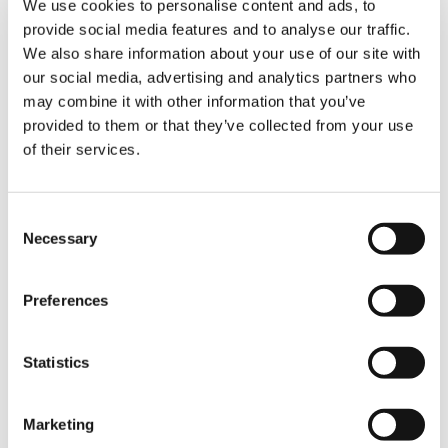
We use cookies to personalise content and ads, to
Konfiguration mit 72 Meter Ausleger und 450
provide social media features and to analyse our traffic.
Tonnen Superlift Gegengewicht gerüstet; der
We also share information about your use of our site with
CC 38.650-1 ebenfalls in SSL-Konfiguration mit
gleich langem Ausleger und 325 Tonnen
our social media, advertising and analytics partners who
Superlift Gegengewicht. Das 500-Tonnen-
may combine it with other information that you’ve
Element hoben und verfuhren beide
provided to them or that they’ve collected from your use
gemeinsam mit einem Arbeitsradius von 50
of their services.
Metern bei einer Höhe von sieben Metern; das
290-Tonnen-Element setzte der CC 68.1250-1
bei einem Radius von 41 Metern auf einer
Consent
Höhe von 9 Metern ein. „Zum Heben und
Necessary
Selection
Einsetzen der 500-Tonnen-Plattform mit
beiden Kranen haben wir ein achtköpfiges
Team eingesetzt, dem neben den beiden
Preferences
Kranführern auch sechs Supervisoren und
Signalmänner angehörten, während wir für
den Hub der kleineren Last alleine mit dem CC
Statistics
68.1250-1 nur fünf Personen brauchten“,
beschreibt Marco Galli den Personaleinsatz.
Marketing
Perfektes Zusammenspiel von Menschen