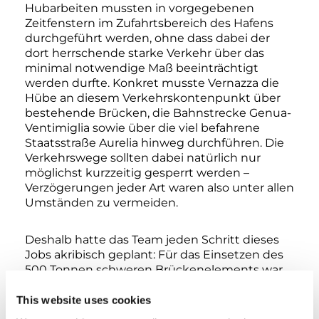
Hubarbeiten mussten in vorgegebenen
Zeitfenstern im Zufahrtsbereich des Hafens
durchgeführt werden, ohne dass dabei der
dort herrschende starke Verkehr über das
minimal notwendige Maß beeinträchtigt
werden durfte. Konkret musste Vernazza die
Hübe an diesem Verkehrskontenpunkt über
bestehende Brücken, die Bahnstrecke Genua-
Ventimiglia sowie über die viel befahrene
Staatsstraße Aurelia hinweg durchführen. Die
Verkehrswege sollten dabei natürlich nur
möglichst kurzzeitig gesperrt werden –
Verzögerungen jeder Art waren also unter allen
Umständen zu vermeiden.
Deshalb hatte das Team jeden Schritt dieses
Jobs akribisch geplant: Für das Einsetzen des
500 Tonnen schweren Brückenelements war
ein Tandemhub angesetzt, während das 290-
Tonnen-Element vom CC 68.1250-1 alleine zu
This website uses cookies
bewältigen war. Dieser wurde in SSL-