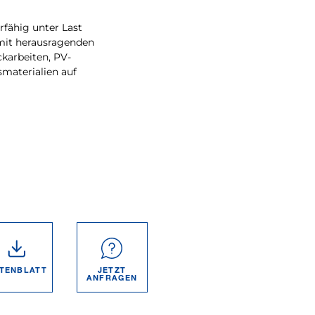
rfähig unter Last
mit herausragenden
ckarbeiten, PV-
smaterialien auf
TEN­BLATT
JETZT
ANFRAGEN