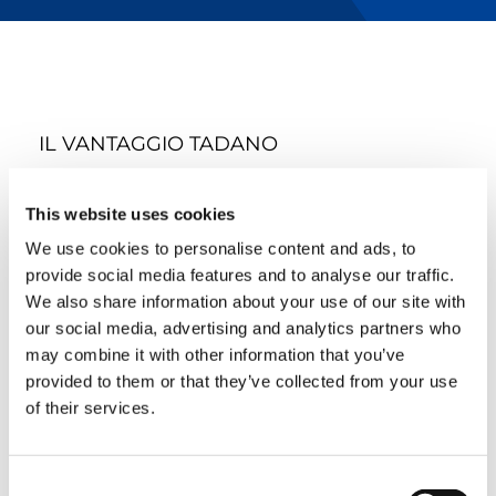
IL VANTAGGIO TADANO
Tadano è leader nel settore del sollevamento
This website uses cookies
perché la qualità è l’aspetto preso in maggior
considerazione. Le nostre gru offrono un valore
We use cookies to personalise content and ads, to
eccezionale, lunga durata e grande affidabilità
provide social media features and to analyse our traffic.
per tutte le esigenze del tuo progetto. I dati
We also share information about your use of our site with
raccolti dai clienti rivelano livelli di efficienza di
our social media, advertising and analytics partners who
funzionamento molto più elevati con Tadano
rispetto alla concorrenza. La capacità di durare
may combine it with other information that you’ve
a lungo nasce da un’ingegneria e da un design
provided to them or that they’ve collected from your use
strutturale di livello superiore, che si
of their services.
manifestano nell’intero processo di
fabbricazione e nei singoli componenti di
eccezionale qualità installati su ogni gru.
Consent
Quando scegli Tadano, hai il vantaggio di aver