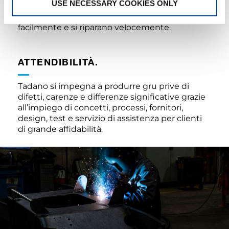
USE NECESSARY COOKIES ONLY
alto livello uniti a processi di produzione di
qualità, le gru Tadano non si guastano
facilmente e si riparano velocemente.
ATTENDIBILITÀ.
Tadano si impegna a produrre gru prive di
difetti, carenze e differenze significative grazie
all’impiego di concetti, processi, fornitori,
design, test e servizio di assistenza per clienti
di grande affidabilità.