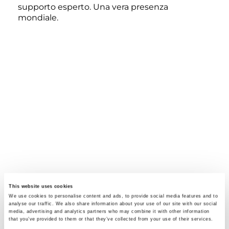
supporto esperto. Una vera presenza
mondiale.
È NECESSARIO ACCETTARE I COOKIE DI
MARKETING PER VISUALIZZARE
QUESTO CONTENUTO
This website uses cookies
We use cookies to personalise content and ads, to provide social media features and to
analyse our traffic. We also share information about your use of our site with our social
media, advertising and analytics partners who may combine it with other information
that you’ve provided to them or that they’ve collected from your use of their services.