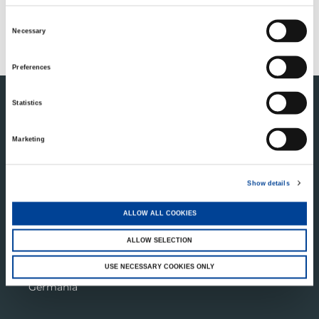
ACCETTARE
Consent
Necessary
Selection
Preferences
Statistics
Marketing
Show details
ALLOW ALL COOKIES
TADANO EUROPE HOLDINGS GMBH
ALLOW SELECTION
Dinglerstraße 24
USE NECESSARY COOKIES ONLY
66482 Zweibrücken
Germania