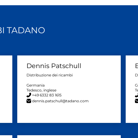
BI TADANO
Dennis Patschull
E
Distribuzione dei ricambi
D
Germania
G
Tedesco, inglese
T
+49 6332 83 1615
dennis.patschull@tadano.com