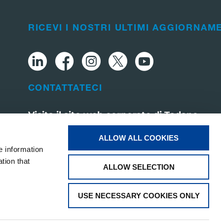
RICEVI I NOSTRI ULTIMI AGGIORNAM
CONTATTATECI
Visita il sito web corporate di Tadano
ALLOW ALL COOKIES
e information
tion that
ALLOW SELECTION
USE NECESSARY COOKIES ONLY