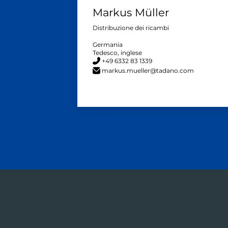
Markus Müller
Distribuzione dei ricambi
Germania
Tedesco, inglese
+49 6332 83 1339
markus.mueller@tadano.com