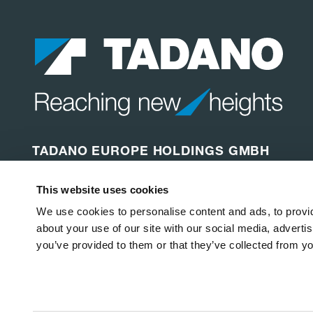
TADANO EUROPE HOLDINGS GMBH
Dinglerstraße 24
This website uses cookies
66482 Zweibrücken
Germania
We use cookies to personalise content and ads, to provid
about your use of our site with our social media, adverti
you’ve provided to them or that they’ve collected from yo
Copyright © 2026
Tadano Ltd
.
Tutti i diritti riservati.