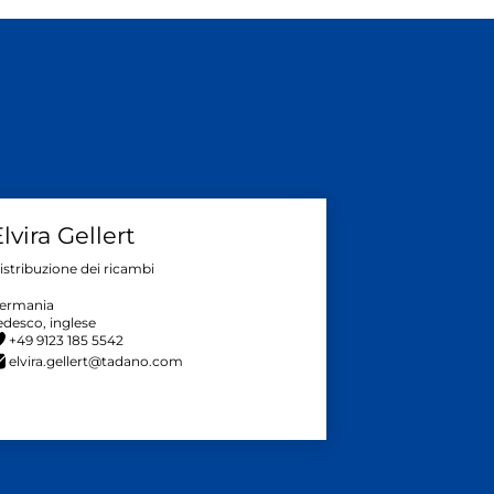
lvira Gellert
istribuzione dei ricambi
ermania
edesco, inglese
+49 9123 185 5542
elvira.gellert@tadano.com