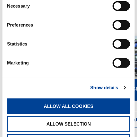
Necessary
Selection
GRU SUPER PESANTI
Preferences
Statistics
Marketing
Show details
PM 100 SP
PM 150 S
ALLOW ALL COOKIES
DETTAGLI
DETTA
ALLOW SELECTION