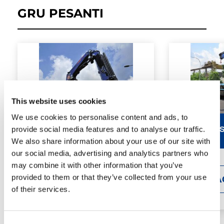
GRU PESANTI
This website uses cookies
We use cookies to personalise content and ads, to
PM 47.5 SP / SP C
PM 48.5 S
provide social media features and to analyse our traffic.
We also share information about your use of our site with
our social media, advertising and analytics partners who
may combine it with other information that you’ve
provided to them or that they’ve collected from your use
DETTAGLI
DETTA
of their services.
Consent