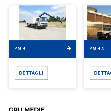
PM 4
PM 4.5
DETTAGLI
DETTA
GRU MEDIE