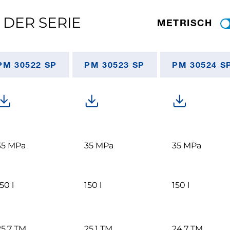
 DER SERIE
METRISCH
PM 30522 SP
PM 30523 SP
PM 30524 S
35 MPa
35 MPa
35 MPa
50 l
150 l
150 l
25.7 TM
25.1 TM
24.7 TM