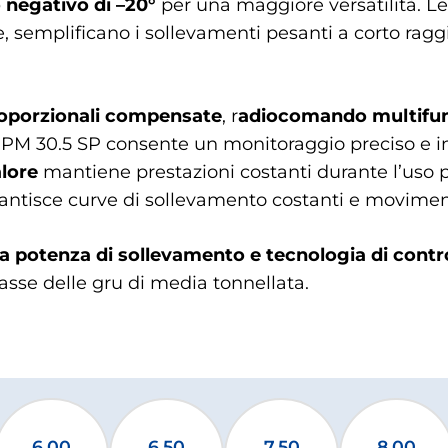
negativo di –20°
per una maggiore versatilità. L
, semplificano i sollevamenti pesanti a corto raggi
proporzionali compensate
, r
adiocomando multifu
a PM 30.5 SP consente un monitoraggio preciso e 
lore
mantiene prestazioni costanti durante l’uso 
antisce curve di sollevamento costanti e movimenti 
ta potenza di sollevamento e tecnologia di contr
lasse delle gru di media tonnellata.
6.00
6.50
7.50
8.00