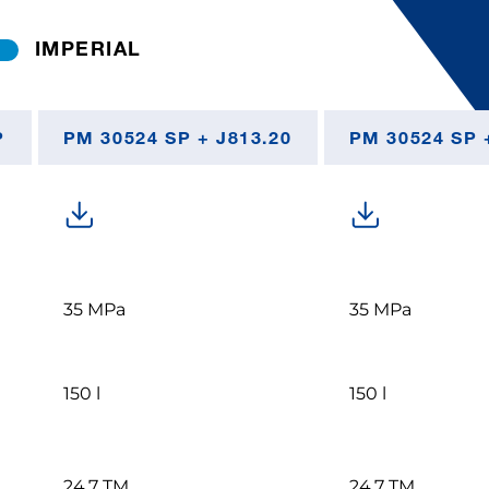
IMPERIAL
P
PM 30524 SP + J813.20
PM 30524 SP 
35 MPa
35 MPa
150 l
150 l
24.7 TM
24.7 TM