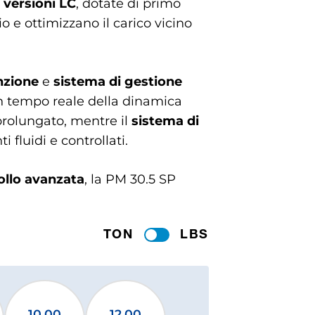
e
versioni LC
, dotate di primo
o e ottimizzano il carico vicino
nzione
e
sistema di gestione
in tempo reale della dinamica
prolungato, mentre il
sistema di
fluidi e controllati.
ollo avanzata
, la PM 30.5 SP
TON
LBS
10.00
12.00