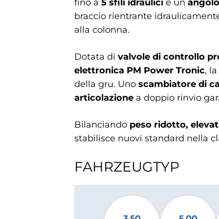
fino a
5 sfili idraulici
e un
angolo 
braccio rientrante idraulicamente
alla colonna.
Dotata di
valvole di controllo 
elettronica PM Power Tronic
, l
della gru. Uno
scambiatore di ca
articolazione
a doppio rinvio gar
Bilanciando
peso ridotto, eleva
stabilisce nuovi standard nella c
FAHRZEUGTYP
3.50
5.00