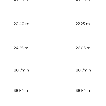
20.40 m
22.25 m
24.25 m
26.05 m
80 l/min
80 l/min
38 kN m
38 kN m