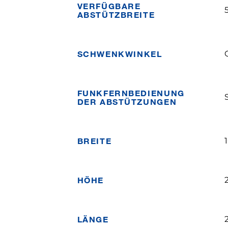
VERFÜGBARE
5
ABSTÜTZBREITE
SCHWENKWINKEL
FUNKFERNBEDIENUNG
DER ABSTÜTZUNGEN
BREITE
HÖHE
LÄNGE