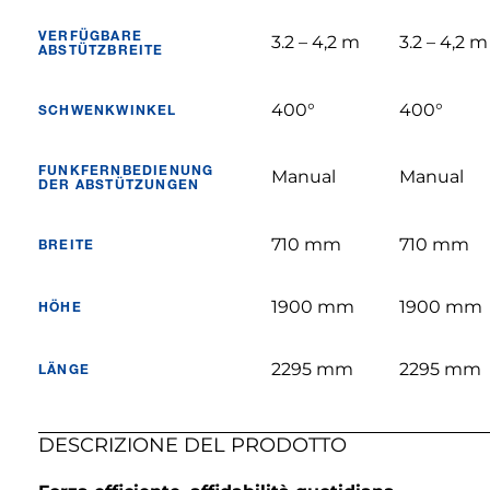
VERFÜGBARE
3.2 – 4,2 m
3.2 – 4,2 m
ABSTÜTZBREITE
400°
400°
SCHWENKWINKEL
FUNKFERNBEDIENUNG
Manual
Manual
DER ABSTÜTZUNGEN
710 mm
710 mm
BREITE
1900 mm
1900 mm
HÖHE
2295 mm
2295 mm
LÄNGE
DESCRIZIONE DEL PRODOTTO