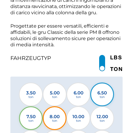
la movimentazione di carichi ingombranti a
distanza ravvicinata, ottimizzando le operazioni
di carico vicino alla colonna della gru.
Progettate per essere versatili, efficienti e
affidabili, le gru Classic della serie PM 8 offrono
soluzioni di sollevamento sicure per operazioni
di media intensità.
LBS
FAHRZEUGTYP
TON
3.50
5.00
6.00
6.50
ton
ton
ton
ton
7.50
8.00
10.00
12.00
ton
ton
ton
ton