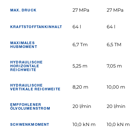
27 MPa
27 MPa
MAX. DRUCK
64 l
64 l
KRAFTSTOFFTANKINHALT
MAXIMALES
6,7 Tm
6,5 TM
HUBMOMENT
HYDRAULISCHE
5,25 m
7,05 m
HORIZONTALE
REICHWEITE
HYDRAULISCHE
8,20 m
10,00 m
VERTIKALE REICHWEITE
EMPFOHLENER
20 l/min
20 l/min
ÖLVOLUMENSTROM
10,0 kN m
10,0 kN m
SCHWENKMOMENT