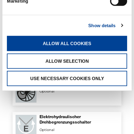
Marketing
Sequenzielle Ausschubsteuerung des
Arms
Show details
Standard
ALLOW ALL COOKIES
Alarmsensor 4 m t
Optional
ALLOW SELECTION
USE NECESSARY COOKIES ONLY
Luft-Öl-Wärmetauscher
Optional
Elektrohydraulischer
Drehbegrenzungsschalter
Optional