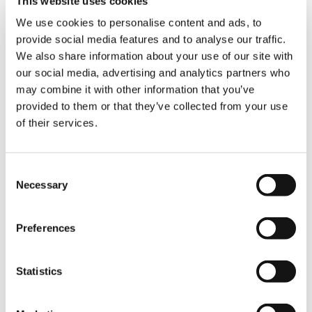
This website uses cookies
We use cookies to personalise content and ads, to
provide social media features and to analyse our traffic.
Manuelle klappbare Abstützungen
We also share information about your use of our site with
Standard
our social media, advertising and analytics partners who
may combine it with other information that you’ve
provided to them or that they’ve collected from your use
Manuelle teleskopierbare
of their services.
Abstützträger
Standard
Consent
Necessary
Selection
Zahnstange
Standard
Preferences
Statistics
Sicherheitskit für Abstützungen
Standard