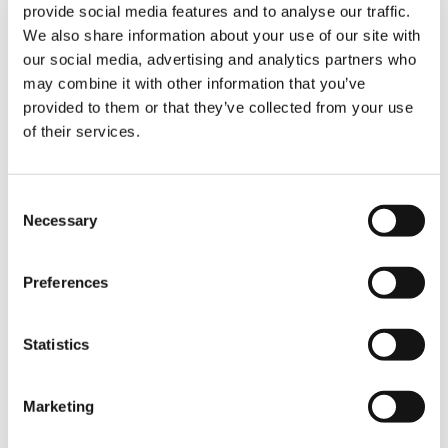
provide social media features and to analyse our traffic.
We also share information about your use of our site with
our social media, advertising and analytics partners who
HEURES
16520
may combine it with other information that you’ve
provided to them or that they’ve collected from your use
FLÈCHE PRINCIPALE
of their services.
40,5m
RALLONGE DE FLÈCHE
Consent
9/16m
Necessary
Selection
CONTREPOIDS
13,2t
Preferences
CROCHETS-MOUFLES
1-sheave and 3 sheaves
Statistics
ÉQUIPEMENTS ADDITIONNELS
Marketing