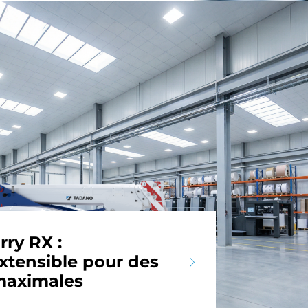
rry RX :
tensible pour des
maximales