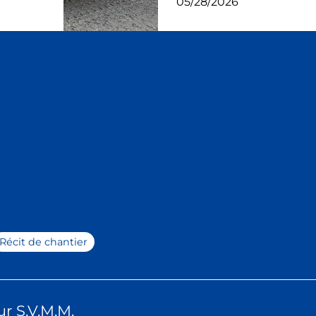
05/28/2026
Récit de chantier
r S.V.M.M.