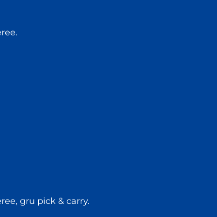
eree.
ee, gru pick & carry.