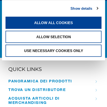
Show details
ULTERIORI INFORMAZIONI
Gli esperti di gru e i programmi di formazione
ALLOW ALL COOKIES
Tadano aiuteranno il tuo team a risolvere i
problemi per ridurre al minimo i tempi di fermo
e massimizzare la produttività.
ALLOW SELECTION
USE NECESSARY COOKIES ONLY
QUICK LINKS
PANORAMICA DEI PRODOTTI
TROVA UN DISTRIBUTORE
ACQUISTA ARTICOLI DI
MERCHANDISING