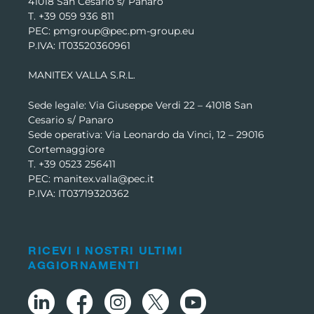
41018 San Cesario s/ Panaro
T. +39 059 936 811
PEC: pmgroup@pec.pm-group.eu
P.IVA: IT03520360961
MANITEX VALLA S.R.L.
Sede legale: Via Giuseppe Verdi 22 –
41018 San
Cesario s/ Panaro
Sede operativa: Via Leonardo da Vinci, 12 – 29016
Cortemaggiore
T. +39 0523 256411
PEC: manitex.valla@pec.it
P.IVA: IT03719320362
RICEVI I NOSTRI ULTIMI
AGGIORNAMENTI