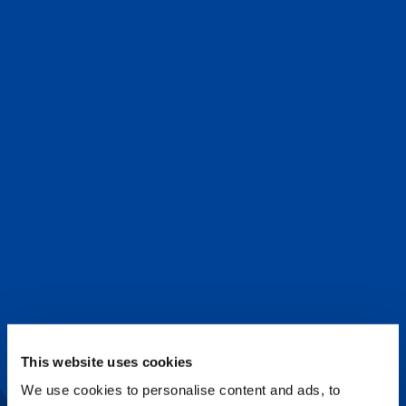
I VOSTRI SPECIALISTI DELLA
This website uses cookies
FORMAZIONE TADANO
We use cookies to personalise content and ads, to