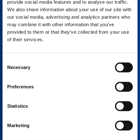
provide social media features and to analyse our traffic.
Jürgen Christmann
We also share information about your use of our site with
Formazione tecnica del team leader
our social media, advertising and analytics partners who
may combine it with other information that you’ve
Germania
Tedesco, Inglese
provided to them or that they’ve collected from your use
+49 6332 83 2572
of their services.
juergen.christmann@tadano.com
Consent
Necessary
Selection
Francesco Muratori
Service Manager
Preferences
+39 059 711 7014
francesco.muratori@tadano.com
Statistics
Marketing