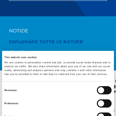
NOTIZIE
ESPLORARE TUTTE LE NOTIZIE
This website uses cookies
We use cookies to personalise content and ads, to provide social media features and to
analyse our traffic. We also share information about your use of our site with our social
media, advertising and analytics partners who may combine it with other information
that you’ve provided to them or that they’ve collected from your use of their services.
La Snake 26 arriva in
Precisione al
Francia
per il montag
Consent
Necessary
ruota panora
Selection
Preferences
Pubblicazione
Mag/19/2026
Pubblicazione