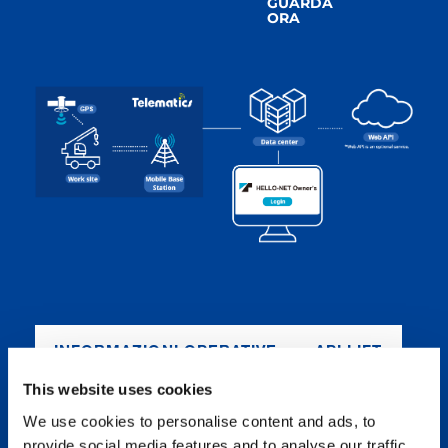
GUARDA
ORA
INFORMAZIONI OPERATIVE
API LIFT
This website uses cookies
We use cookies to personalise content and ads, to
INFORMAZIONI OPERATIVE
provide social media features and to analyse our traffic.