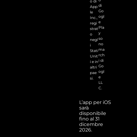
o di
di
App
Go
le
ogl
Inc.,
e
regi
Pla
strat
y
o
so
negl
no
i
ma
Stati
rch
Unit
i di
i e in
Go
altri
ogl
pae
e
si.
LL
C.
L’app per iOS
sarà
disponibile
fino al 31
dicembre
2026.