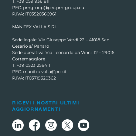
T. +39 059 936 811
PEC: pmgroup@pec.pm-group.eu
P.IVA: IT03520360961
MANITEX VALLA S.R.L.
Sede legale: Via Giuseppe Verdi 22 –
41018 San
Cesario s/ Panaro
Sede operativa: Via Leonardo da Vinci, 12 – 29016
Cortemaggiore
T. +39 0523 256411
PEC: manitex.valla@pec.it
P.IVA: IT03719320362
RICEVI I NOSTRI ULTIMI
AGGIORNAMENTI