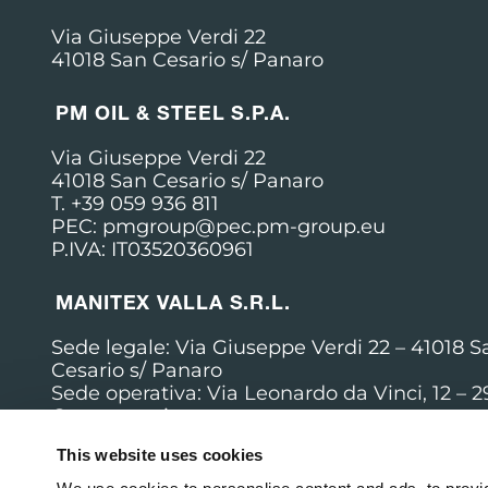
Via Giuseppe Verdi 22
41018 San Cesario s/ Panaro
PM OIL & STEEL S.P.A.
Via Giuseppe Verdi 22
41018 San Cesario s/ Panaro
T. +39 059 936 811
PEC: pmgroup@pec.pm-group.eu
P.IVA: IT03520360961
MANITEX VALLA S.R.L.
Sede legale: Via Giuseppe Verdi 22 –
41018 S
Cesario s/ Panaro
Sede operativa: Via Leonardo da Vinci, 12 – 
Cortemaggiore
T. +39 0523 256411
This website uses cookies
PEC: manitex.valla@pec.it
P.IVA: IT03719320362