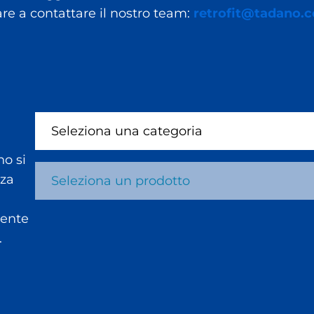
re a contattare il nostro team:
retrofit@tadano.
Seleziona una categoria
no si
nza
Seleziona un prodotto
iente
.