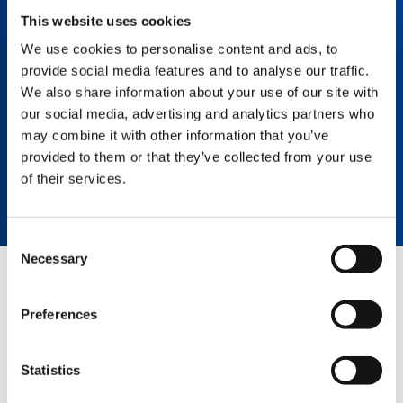
condizioni. Il kit Boom Booster della CC
This website uses cookies
88.1600-1 è indispensabile per applicazioni di
sollevamento pesante con configurazioni a
We use cookies to personalise content and ads, to
braccio lungo come il caso dei progetti di
provide social media features and to analyse our traffic.
impianti petrolchimici, l’erezione di turbine
eoliche e l’installazione di centrali elettriche.
We also share information about your use of our site with
our social media, advertising and analytics partners who
may combine it with other information that you’ve
SCHEDA DELLE SPECIFICHE – BOOM
provided to them or that they’ve collected from your use
BOOSTER CC 88.1600-1
of their services.
Consent
Necessary
Selection
PRODOTTI CORRELATI
Preferences
Statistics
CC 38.650-1