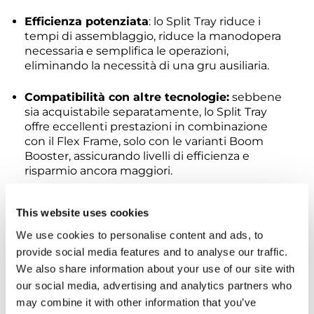
Efficienza potenziata
: lo Split Tray riduce i
tempi di assemblaggio, riduce la manodopera
necessaria e semplifica le operazioni,
eliminando la necessità di una gru ausiliaria.
Compatibilità con altre tecnologie:
sebbene
sia acquistabile separatamente, lo Split Tray
offre eccellenti prestazioni in combinazione
con il Flex Frame, solo con le varianti Boom
Booster, assicurando livelli di efficienza e
risparmio ancora maggiori.
Il sistema Split Tray mette una marcia in più
This website uses cookies
alle tue gru, raggiungendo nuove vette di
efficienza e abbattendo inoltre i costi di
We use cookies to personalise content and ads, to
sollevamento.
provide social media features and to analyse our traffic.
We also share information about your use of our site with
our social media, advertising and analytics partners who
may combine it with other information that you’ve
PRODOTTI CORRELATI