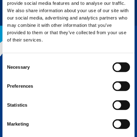
provide social media features and to analyse our traffic.
SCHEDA TECNICA
We also share information about your use of our site with
our social media, advertising and analytics partners who
may combine it with other information that you’ve
provided to them or that they’ve collected from your use
of their services.
IL VANTAGGIO DI TADANO
Consent
Necessary
Selection
Grazie alla leggendaria reputazione di
Tadano per la qualità e l’innovazione,
siamo leader nel settore del
Preferences
sollevamento. L’ingegnerizzazione, il
design, i componenti di qualità
superiore e il servizio di
Statistics
manutenzione di prim’ordine si
traducono in un tasso di rendimento
più elevato e nel costo di proprietà e
Marketing
di funzionamento più bassi di
qualsiasi gru sul mercato.