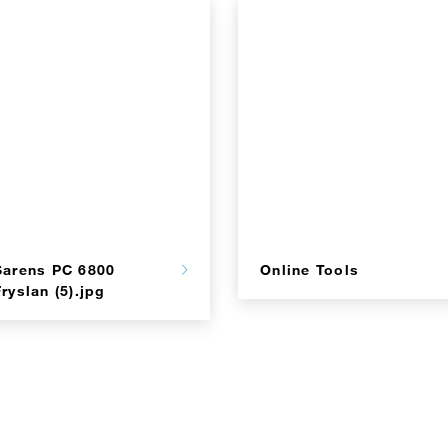
0_1000_Steinbruch_RGB_Web
Sarens PC 6800
Online Tools
Fryslan (5).jpg