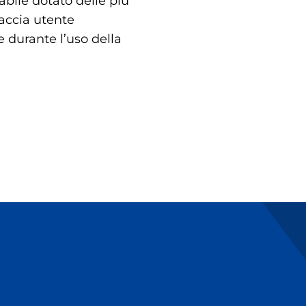
bile dotato delle più
faccia utente
e durante l’uso della