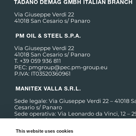
TADANO DEMAG GMBH ITALIAN BRANCH
Via Giuseppe Verdi 22
41018 San Cesario s/ Panaro
PM OIL & STEEL S.P.A.
Via Giuseppe Verdi 22
41018 San Cesario s/ Panaro
T. +39 059 936 811
PEC: pmgroup@pec.pm-group.eu
P.IVA: IT03520360961
MANITEX VALLA S.R.L.
Sede legale: Via Giuseppe Verdi 22 –
41018 S
Cesario s/ Panaro
Sede operativa: Via Leonardo da Vinci, 12 – 
Cortemaggiore
T. +39 0523 256411
This website uses cookies
PEC: manitex.valla@pec.it