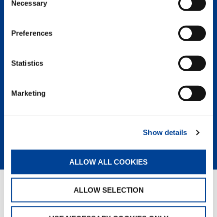
Necessary
Selection
Tadanos legendärer Ruf für Qualität
und Innovation macht uns zu einem
der führenden Unternehmen in der
Preferences
Kranbranche. Erstklassige
Ingenieurskunst, Technik und
Komponenten, ergänzt um
Statistics
einzigartigen Service, bedeuten für
Sie eine höhere Investitionsrendite
sowie die niedrigsten
Marketing
Gesamtbetriebskosten aller Krane auf
dem Markt.
Show details
MEHR ERFAHREN
ALLOW ALL COOKIES
ALLOW SELECTION
GREEN SOLUTIONS