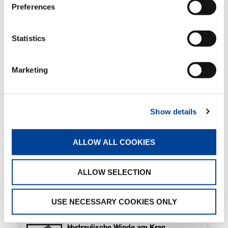
Halterungen für Hydraulikschläuche
Preferences
Optional
Statistics
Schlauchaufroller
Marketing
Optional
Show details
Hydraulische klappbare Abstützungen
Optional
ALLOW ALL COOKIES
Hydraulische teleskopierbare
ALLOW SELECTION
Abstützträger
Optional
USE NECESSARY COOKIES ONLY
Hydraulische Winde am Kran