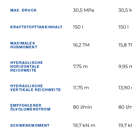
30,5 MPa
30,5 
MAX. DRUCK
150 l
150 l
KRAFTSTOFFTANKINHALT
MAXIMALES
16,2 TM
15,8 
HUBMOMENT
HYDRAULISCHE
7,75 m
9,95 
HORIZONTALE
REICHWEITE
HYDRAULISCHE
11,75 m
13,90
VERTIKALE REICHWEITE
EMPFOHLENER
80 l/min
80 l/
ÖLVOLUMENSTROM
19,7 kN m
19,7 
SCHWENKMOMENT