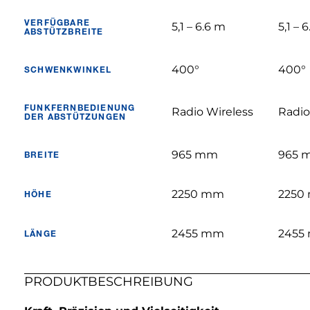
VERFÜGBARE
5,1 – 6.6 m
5,1 – 
ABSTÜTZBREITE
400°
400°
SCHWENKWINKEL
FUNKFERNBEDIENUNG
Radio Wireless
Radio
DER ABSTÜTZUNGEN
965 mm
965 
BREITE
2250 mm
2250
HÖHE
2455 mm
2455
LÄNGE
PRODUKTBESCHREIBUNG