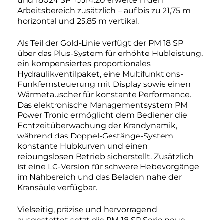
und 18024 SP +J514.20 erweitern den
Arbeitsbereich zusätzlich – auf bis zu 21,75 m
horizontal und 25,85 m vertikal.
Als Teil der Gold-Linie verfügt der PM 18 SP
über das Plus-System für erhöhte Hubleistung,
ein kompensiertes proportionales
Hydraulikventilpaket, eine Multifunktions-
Funkfernsteuerung mit Display sowie einen
Wärmetauscher für konstante Performance.
Das elektronische Managementsystem PM
Power Tronic ermöglicht dem Bediener die
Echtzeitüberwachung der Krandynamik,
während das Doppel-Gestänge-System
konstante Hubkurven und einen
reibungslosen Betrieb sicherstellt. Zusätzlich
ist eine LC-Version für schwere Hebevorgänge
im Nahbereich und das Beladen nahe der
Kransäule verfügbar.
Vielseitig, präzise und hervorragend
ausgestattet setzt die PM 18 SP Serie neue