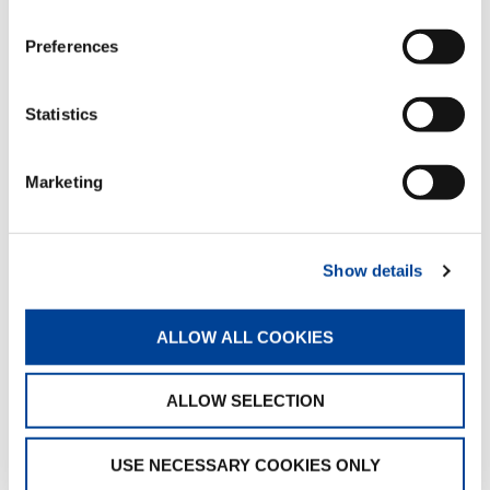
Preferences
Regenerativventil
Standard
Statistics
Marketing
Luft-Öl-Wärmetauscher
Optional
Show details
Elektrohydraulischer
Drehbegrenzungsschalter
ALLOW ALL COOKIES
Optional
ALLOW SELECTION
Halterungen für Hydraulikschläuche
Optional
USE NECESSARY COOKIES ONLY