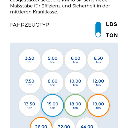
Maßstäbe für Effizienz und Sicherheit in der
mittleren Kranklasse.
LBS
FAHRZEUGTYP
TON
3.50
5.00
6.00
6.50
ton
ton
ton
ton
7.50
8.00
10.00
12.00
ton
ton
ton
ton
13.50
15.00
18.00
19.00
ton
ton
ton
ton
26.00
32.00
44.00