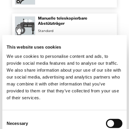
Manuelle teleskopierbare
Abstützträger
Standard
This website uses cookies
Funkfernsteuerung multifunktional
We use cookies to personalise content and ads, to
Standard
provide social media features and to analyse our traffic.
We also share information about your use of our site with
our social media, advertising and analytics partners who
Block für proportionale
may combine it with other information that you’ve
Hydraulikventile
provided to them or that they’ve collected from your use
Standard
of their services.
Zahnstange
Consent
Standard
Necessary
Selection