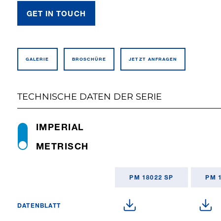
GET IN TOUCH
GALERIE
BROSCHÜRE
JETZT ANFRAGEN
TECHNISCHE DATEN DER SERIE
IMPERIAL
METRISCH
PM 18022 SP
PM 
DATENBLATT