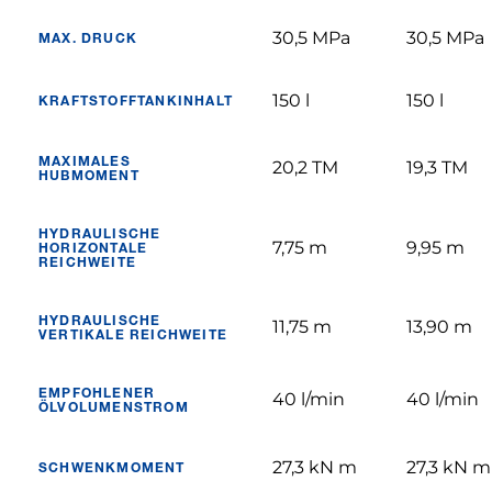
30,5 MPa
30,5 MPa
MAX. DRUCK
150 l
150 l
KRAFTSTOFFTANKINHALT
MAXIMALES
20,2 TM
19,3 TM
HUBMOMENT
HYDRAULISCHE
7,75 m
9,95 m
HORIZONTALE
REICHWEITE
HYDRAULISCHE
11,75 m
13,90 m
VERTIKALE REICHWEITE
EMPFOHLENER
40 l/min
40 l/min
ÖLVOLUMENSTROM
27,3 kN m
27,3 kN m
SCHWENKMOMENT