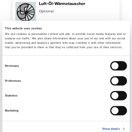
Luft-Öl-Wärmetauscher
Optional
This website uses cookies
We use cookies to personalise content and ads, to provide social media features and to
Elektrohydraulischer
analyse our traffic. We also share information about your use of our site with our social
Drehbegrenzungsschalter
media, advertising and analytics partners who may combine it with other information
that you’ve provided to them or that they’ve collected from your use of their services.
Optional
Consent
Necessary
Halterungen für Hydraulikschläuche
Selection
Optional
Preferences
Statistics
Schlauchaufroller
Optional
Marketing
Show details