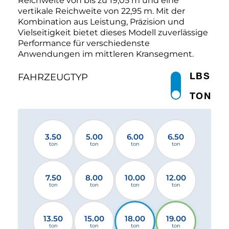
Reichweite von bis zu 19,05 m und eine
vertikale Reichweite von 22,95 m. Mit der
Kombination aus Leistung, Präzision und
Vielseitigkeit bietet dieses Modell zuverlässige
Performance für verschiedenste
Anwendungen im mittleren Kransegment.
LBS
FAHRZEUGTYP
TON
3.50
5.00
6.00
6.50
ton
ton
ton
ton
7.50
8.00
10.00
12.00
ton
ton
ton
ton
13.50
15.00
18.00
19.00
ton
ton
ton
ton