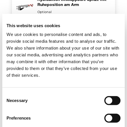
Ruheposition am Arm
Optional
This website uses cookies
Hydraulisch ausziehbare, einklappbare
We use cookies to personalise content and ads, to
Spitze mit Ruheposition am Arm
provide social media features and to analyse our traffic.
Optional
We also share information about your use of our site with
our social media, advertising and analytics partners who
may combine it with other information that you’ve
Selbstnivellierende Gabeln
provided to them or that they’ve collected from your use
Optional
of their services.
Riemenscheiben
Consent
Necessary
Selection
Optional
Preferences
Schwarze Räder