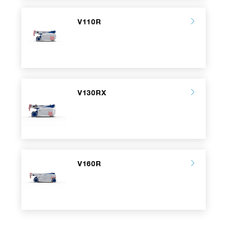
V110R
V130RX
V160R