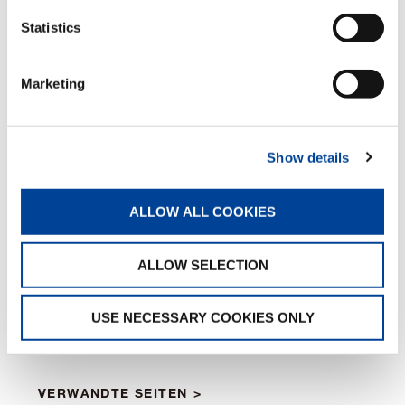
Optional
Statistics
Marketing
Bausatz Scheinwerfer
Optional
Show details
ALLOW ALL COOKIES
Radiocomando
Caricabatterie
Vano porta attrezzi
ALLOW SELECTION
Trasformazione ATEX
Sistema Valla Connect
Colorazione personalizzata
USE NECESSARY COOKIES ONLY
VERWANDTE SEITEN