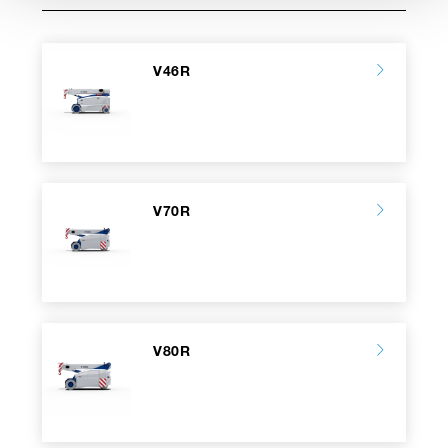
V46R
V70R
V80R