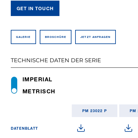
GET IN TOUCH
GALERIE
BROSCHÜRE
JETZT ANFRAGEN
TECHNISCHE DATEN DER SERIE
IMPERIAL
METRISCH
PM 23022 P
PM 
DATENBLATT