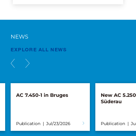
NEWS
EXPLORE ALL NEWS
New AC 5.250L-2 for
Tadano, Maru
Süderau
Distribution 
announce par
Turkish mark
Publication
Jul/02/2026
Publication
Ju