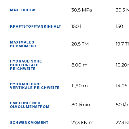
30,5 MPa
30,5 
MAX. DRUCK
150 l
150 l
KRAFTSTOFFTANKINHALT
MAXIMALES
20,5 TM
19,7 
HUBMOMENT
HYDRAULISCHE
8,00 m
10,2
HORIZONTALE
REICHWEITE
HYDRAULISCHE
11,90 m
14,05
VERTIKALE REICHWEITE
EMPFOHLENER
80 l/min
80 l/
ÖLVOLUMENSTROM
27,3 kN m
27,3 
SCHWENKMOMENT