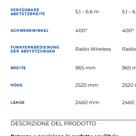
VERFÜGBARE
5,1 – 6.6 m
5,1 – 
ABSTÜTZBREITE
400°
400°
SCHWENKWINKEL
FUNKFERNBEDIENUNG
Radio Wireless
Radio
DER ABSTÜTZUNGEN
965 mm
965 
BREITE
2520 mm
2520
HÖHE
2460 mm
2460
LÄNGE
DESCRIZIONE DEL PRODOTTO