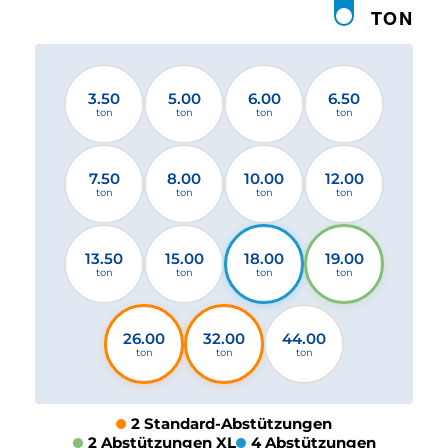
TON
3.50
5.00
6.00
6.50
ton
ton
ton
ton
7.50
8.00
10.00
12.00
ton
ton
ton
ton
13.50
15.00
18.00
19.00
ton
ton
ton
ton
26.00
32.00
44.00
ton
ton
ton
2 Standard-Abstützungen
2 Abstützungen XL
4 Abstützungen