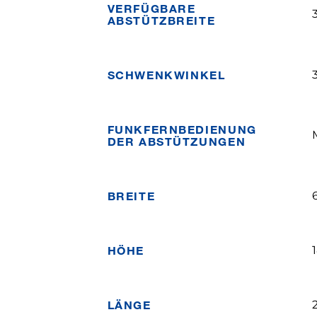
VERFÜGBARE
3
ABSTÜTZBREITE
SCHWENKWINKEL
FUNKFERNBEDIENUNG
DER ABSTÜTZUNGEN
BREITE
HÖHE
LÄNGE