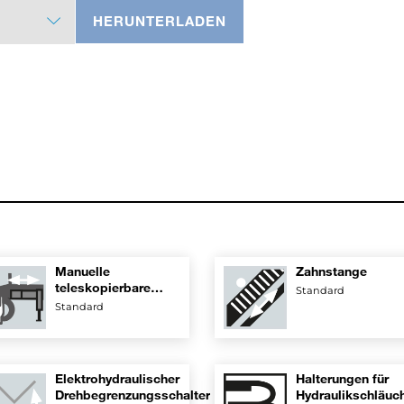
HERUNTERLADEN
Manuelle
Zahnstange
teleskopierbare
Standard
Abstützträger
Standard
Elektrohydraulischer
Halterungen für
Drehbegrenzungsschalter
Hydraulikschläuc