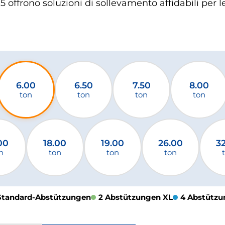
.5 offrono soluzioni di sollevamento affidabili per 
6.00
6.50
7.50
8.00
ton
ton
ton
ton
00
18.00
19.00
26.00
3
n
ton
ton
ton
Standard-Abstützungen
2 Abstützungen XL
4 Abstützu