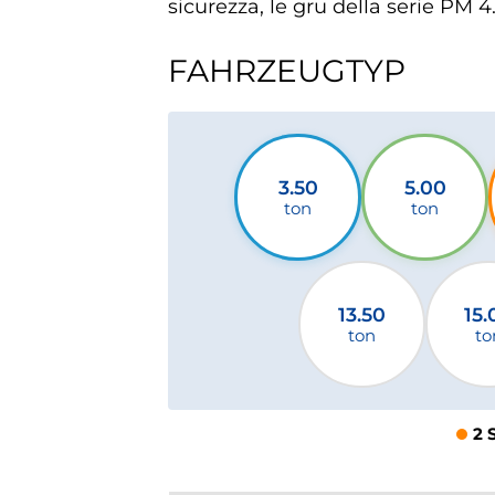
sicurezza, le gru della serie PM 4
FAHRZEUGTYP
3.50
5.00
ton
ton
13.50
15.
ton
to
2 