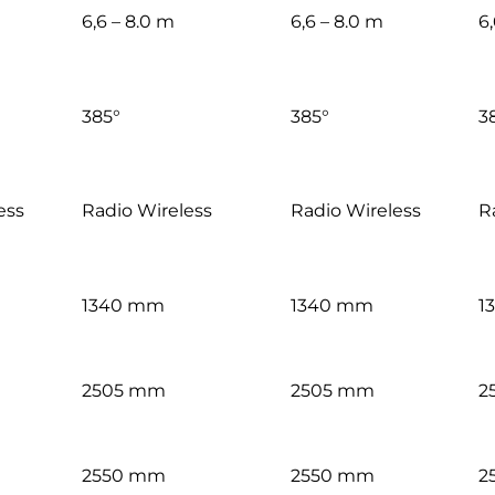
6,6 – 8.0 m
6,6 – 8.0 m
6,
385°
385°
3
ess
Radio Wireless
Radio Wireless
R
1340 mm
1340 mm
1
2505 mm
2505 mm
2
2550 mm
2550 mm
2