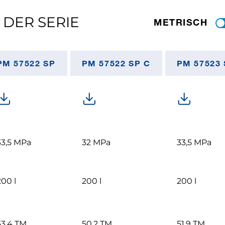
 DER SERIE
METRISCH
PM 57522 SP
PM 57522 SP C
PM 57523 
33,5 MPa
32 MPa
33,5 MPa
200 l
200 l
200 l
53,4 TM
50,2 TM
51,9 TM