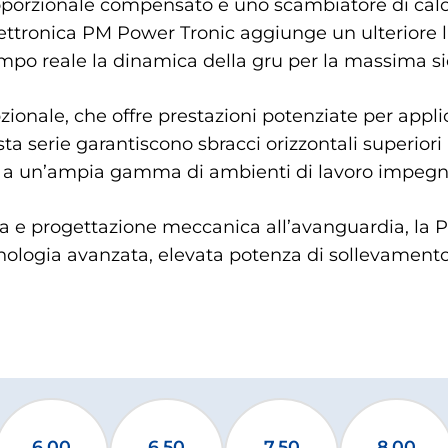
oporzionale compensato e uno scambiatore di calor
lettronica PM Power Tronic aggiunge un ulteriore l
empo reale la dinamica della gru per la massima si
zionale, che offre prestazioni potenziate per appli
ta serie garantiscono sbracci orizzontali superiori a
a a un’ampia gamma di ambienti di lavoro impegna
a e progettazione meccanica all’avanguardia, la PM
nologia avanzata, elevata potenza di sollevamento e
6.00
6.50
7.50
8.00