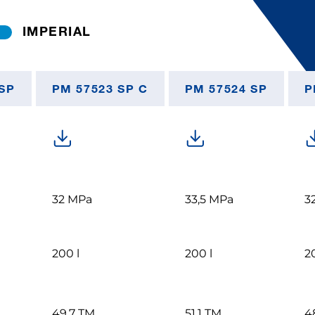
IMPERIAL
SP
PM 57523 SP C
PM 57524 SP
P
32 MPa
33,5 MPa
3
200 l
200 l
2
49,7 TM
51,1 TM
4