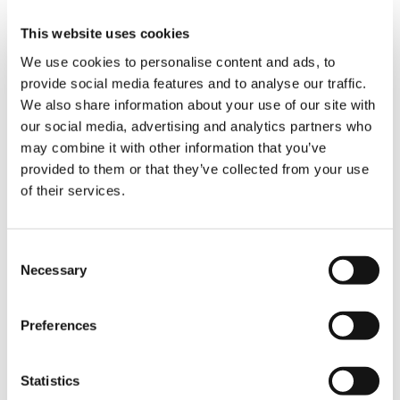
un’azienda nel settore del sollevamento è la
This website uses cookies
possibilità di disporre delle informazioni
quando e dove occorrono. È oggi disponibile
We use cookies to personalise content and ads, to
una gamma di nuove soluzioni digitali e di
provide social media features and to analyse our traffic.
strumenti online per rendere più facile ed
We also share information about your use of our site with
efficiente il lavoro dei clienti Tadano, a tutto
our social media, advertising and analytics partners who
vantaggio della loro attività odierna e futura.
may combine it with other information that you’ve
provided to them or that they’ve collected from your use
I membri del team Tadano saranno pronti a
of their services.
mostrare ai visitatori la gamma di strumenti
online che ampliano e migliorano la capacità
delle gru, garantendo al contempo sicurezza
ed efficienza. Queste tecnologie di
Consent
sollevamento includono forme CAD 2D e 3D,
Necessary
Selection
oltre a modelli di dati BIM. I clienti potranno
inoltre accedere facilmente a strumenti di
pianificazione del sollevamento e a dati sulle
Preferences
forze di reazione degli stabilizzatori per le linee
di gru mobili Tadano. Oltre a ciò, è possibile
Statistics
accedere agli strumenti online relativi alle