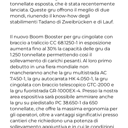
tonnellate esposta, che è stata recentemente
lanciata. Queste gru offrono il meglio di due
mondi, riunendo il know-how degli
stabilimenti Tadano di Zweibrücken e di Lauf.
Il nuovo Boom Booster per gru cingolate con
braccio a traliccio CC 68.1250-1 in esposizione
aumenta fino al 30% la capacità delle gru da
1.250 tonnellate permettendo così il
sollevamento di carichi pesanti. Al loro primo
debutto in una fiera mondiale non
mancheranno anche la gru multistrada AC
7.450-1, la gru autocarrata HK 4.050-1, la gru
cingolata con braccio telescopico GTC-2000 e
la gru fuoristrada GR-1000EX-4. Presso la nostra
area espositiva sarà possibile ammirare anche
la gru su piedistallo PC 38.650-1 da 650
tonnellate, che offre la massima ergonomia per
gli operatori, oltre a vantaggi significativi presso
cantieri che richiedono una potenza di
sollevamento aggiuntiva e in cui le condizioni