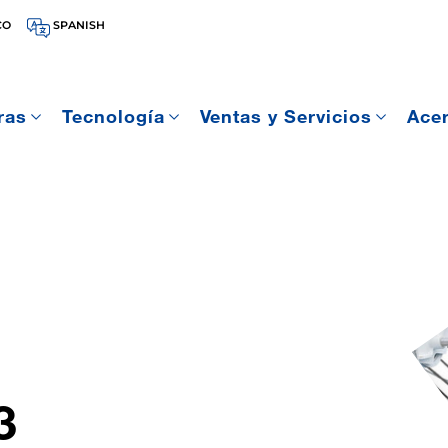
CO
SPANISH
ras
Tecnología
Ventas y Servicios
Ace
3