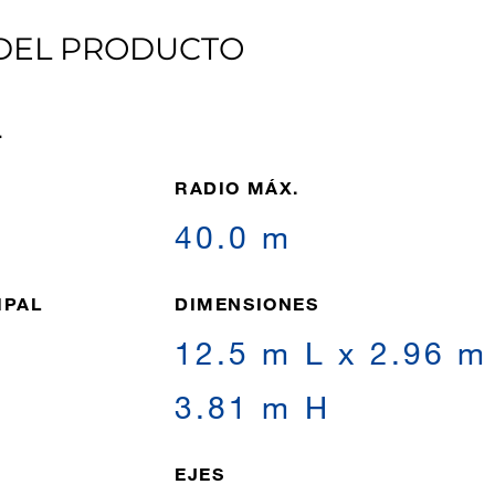
 DEL PRODUCTO
L
RADIO MÁX.
40.0 m
IPAL
DIMENSIONES
12.5 m L x 2.96 m
3.81 m H
EJES