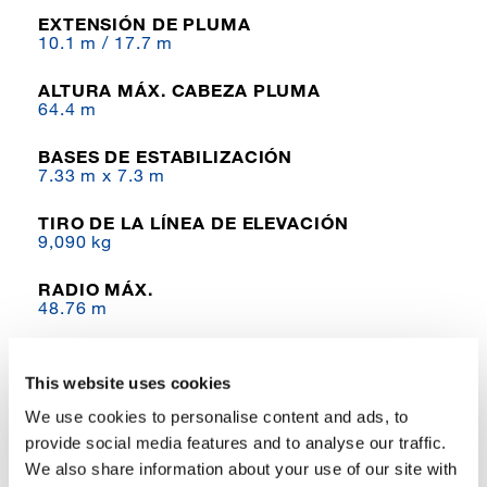
EXTENSIÓN DE PLUMA
10.1 m / 17.7 m
ALTURA MÁX. CABEZA PLUMA
64.4 m
BASES DE ESTABILIZACIÓN
7.33 m x 7.3 m
TIRO DE LA LÍNEA DE ELEVACIÓN
9,090 kg
RADIO MÁX.
48.76 m
DIMENSIONES
14.37 m L x 3.31 m W x 3.82 m H
This website uses cookies
We use cookies to personalise content and ads, to
EJES
2
provide social media features and to analyse our traffic.
We also share information about your use of our site with