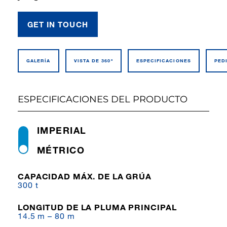
GET IN TOUCH
GALERÍA
VISTA DE 360º
ESPECIFI­CACIONES
PED
ESPECIFICACIONES DEL PRODUCTO
IMPERIAL
MÉTRICO
CAPACIDAD MÁX. DE LA GRÚA
300 t
LONGITUD DE LA PLUMA PRINCIPAL
14.5 m – 80 m