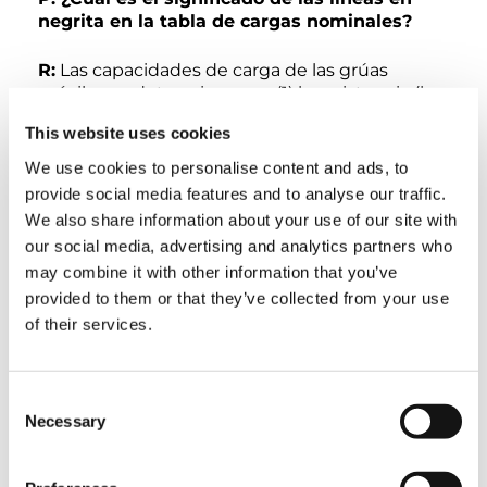
negrita en la tabla de cargas nominales?
R:
Las capacidades de carga de las grúas
móviles se determinan por (1) la resistencia (la
grúa no se rompe al levantar una carga) o (2) la
This website uses cookies
estabilidad (la grúa no se vuelca al levantar una
carga). Se utiliza el valor menor de estos dos
We use cookies to personalise content and ads, to
factores para determinar la capacidad nominal.
provide social media features and to analyse our traffic.
En las grúas móviles, cuando se trabaja con un
We also share information about your use of our site with
radio pequeño, las limitaciones están
our social media, advertising and analytics partners who
determinadas por la resistencia de la pluma.
may combine it with other information that you’ve
Cuando se trabaja con un radio mayor, las
provided to them or that they’ve collected from your use
limitaciones están determinadas por el punto
de vuelco. Las líneas en negrita indican el
of their services.
punto en el que una sobrecarga dañaría
estructuralmente la grúa (valores por encima
de la línea en negrita) en comparación con el
Consent
punto en el que una sobrecarga dañaría la grúa
Necessary
Selection
por vuelco (valores por debajo de la línea en
negrita).
Tanto si se observan las capacidades por