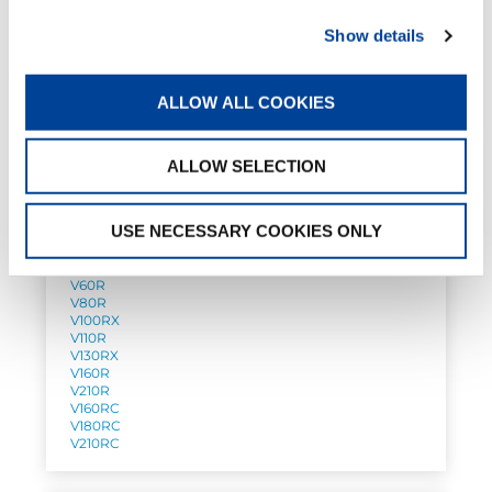
Show details
ALLOW ALL COOKIES
ALLOW SELECTION
Kit de horquillas
USE NECESSARY COOKIES ONLY
Carga útil: 3–10 t · Extensión del brazo: 0,6–0,8 m
V70R
V60R
V80R
V100RX
V110R
V130RX
V160R
V210R
V160RC
V180RC
V210RC