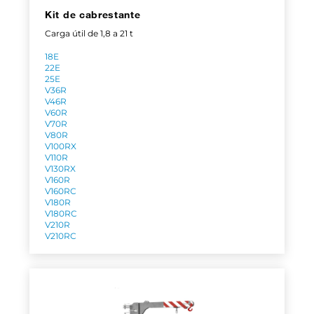
Kit de cabrestante
Carga útil de 1,8 a 21 t
18E
22E
25E
V36R
V46R
V60R
V70R
V80R
V100RX
V110R
V130RX
V160R
V160RC
V180R
V180RC
V210R
V210RC