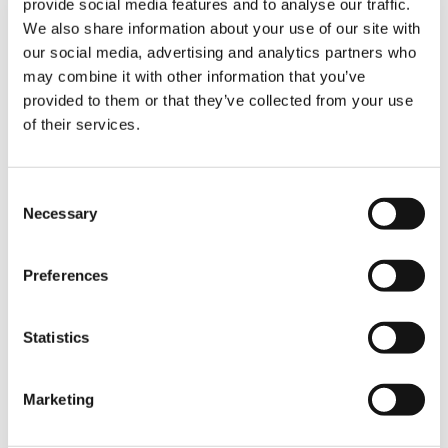
provide social media features and to analyse our traffic.
V210RC
We also share information about your use of our site with
our social media, advertising and analytics partners who
may combine it with other information that you’ve
provided to them or that they’ve collected from your use
of their services.
Consent
Plumín hidráulico telescópico plegable
Necessary
Selection
con posición de reposo sobre el brazo
Carga útil: 12–15 t
Preferences
V70R
V80R
V100RX
Statistics
V110R
V130RX
V160R
V210R
Marketing
V160RC
V180RC
V210RC