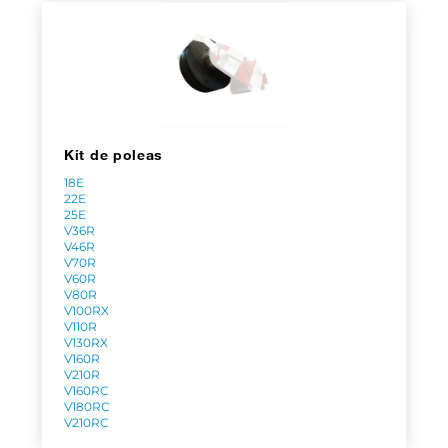
Kit de poleas
18E
22E
25E
V36R
V46R
V70R
V60R
V80R
V100RX
V110R
V130RX
V160R
V210R
V160RC
V180RC
V210RC