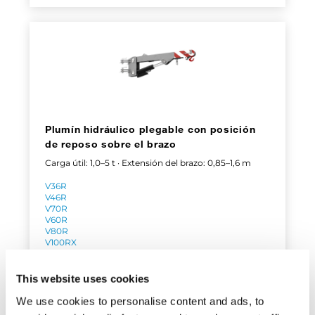
Plumín hidráulico plegable con posición
de reposo sobre el brazo
Carga útil: 1,0–5 t · Extensión del brazo: 0,85–1,6 m
V36R
V46R
V70R
V60R
V80R
V100RX
V110R
V130RX
V160R
This website uses cookies
V210R
V160RC
We use cookies to personalise content and ads, to
V180RC