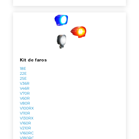
Kit de faros
18E
22E
25E
V36R
V46R
V70R
V60R
V80R
V100RX
V110R
V130RX
V160R
V210R
V160RC
V180RC