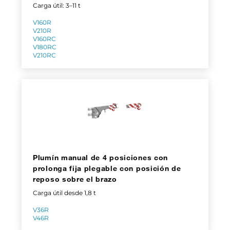
Carga útil: 3–11 t
V160R
V210R
V160RC
V180RC
V210RC
Plumín manual de 4 posiciones con
prolonga fija plegable con posición de
reposo sobre el brazo
Carga útil desde 1,8 t
V36R
V46R