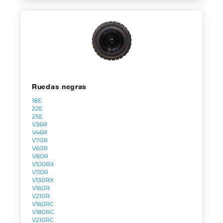
Ruedas negras
18E
22E
25E
V36R
V46R
V70R
V60R
V80R
V100RX
V110R
V130RX
V160R
V210R
V160RC
V180RC
V210RC