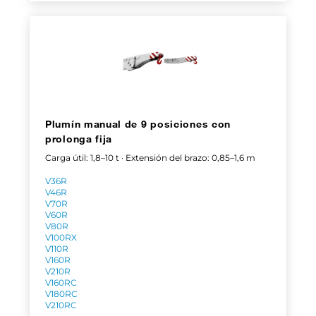
Plumín manual de 9 posiciones con
prolonga fija
Carga útil: 1,8–10 t · Extensión del brazo: 0,85–1,6 m
V36R
V46R
V70R
V60R
V80R
V100RX
V110R
V160R
V210R
V160RC
V180RC
V210RC